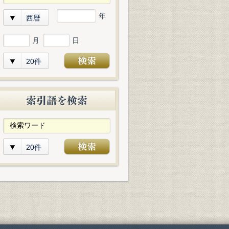
年
西暦
月
日
20件
20件