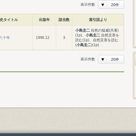
表示件数
20件
史タイトル
出版年
該当数
索引語より
小島圭二
自然の猛威(共著)
(1p)、
小島圭二
自然災害を
八十年
1996.12
3
読む(1p)、自然災害を読む
(
小島圭二
)(1p)
表示件数
20件