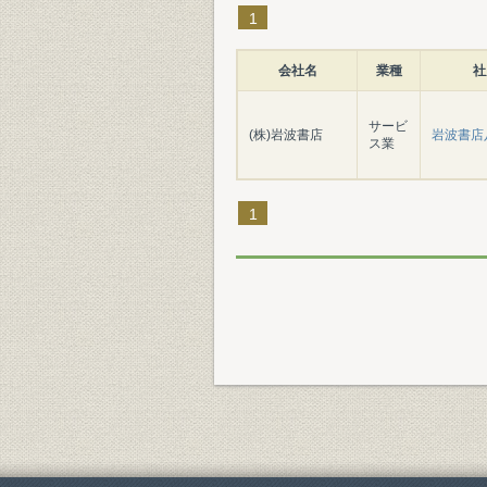
1
会社名
業種
社
サービ
(株)岩波書店
岩波書店
ス業
1