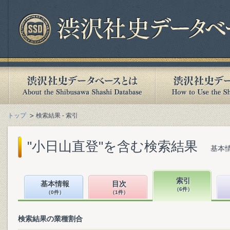
トップ
検索結果 - 索引
"小日山直登"を含む検索結果
基本情
索引
基本情報
目次
（6件）
（0件）
（1件）
検索結果の業種割合