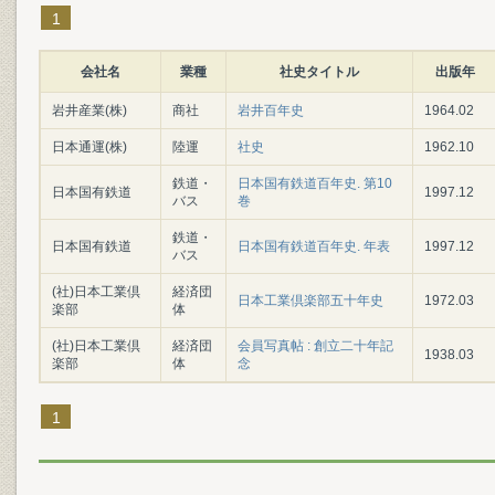
1
会社名
業種
社史タイトル
出版年
岩井産業(株)
商社
岩井百年史
1964.02
日本通運(株)
陸運
社史
1962.10
鉄道・
日本国有鉄道百年史. 第10
日本国有鉄道
1997.12
バス
巻
鉄道・
日本国有鉄道
日本国有鉄道百年史. 年表
1997.12
バス
(社)日本工業倶
経済団
日本工業倶楽部五十年史
1972.03
楽部
体
(社)日本工業倶
経済団
会員写真帖 : 創立二十年記
1938.03
楽部
体
念
1