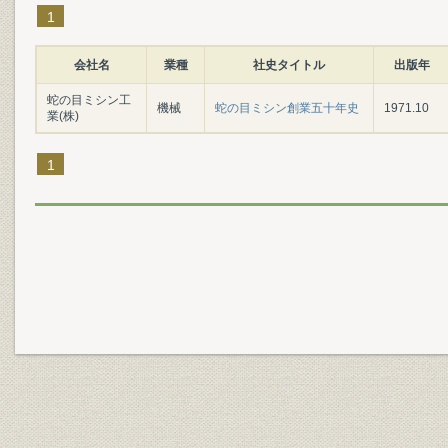
1
会社名
業種
社史タイトル
出版年
蛇の目ミシン工
機械
蛇の目ミシン創業五十年史
1971.10
業(株)
1