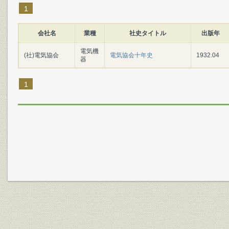
1
会社名
業種
社史タイトル
出版年
電気機
(社)電気協会
電気協会十年史
1932.04
器
1