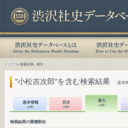
トップ
検索結果 - 索引
"小松吉次郎"を含む検索結果
基本情
索引
基本情報
目次
（1件）
（0件）
（0件）
検索結果の業種割合