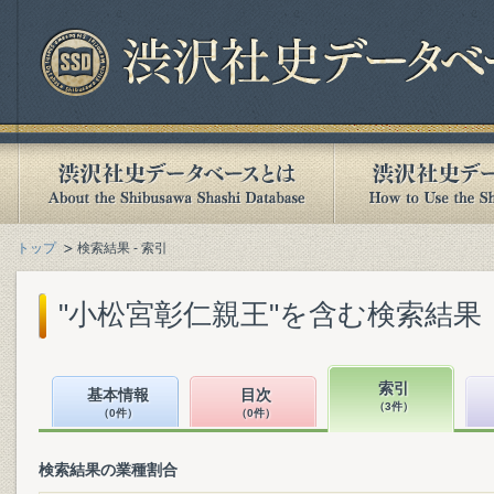
トップ
検索結果 - 索引
"小松宮彰仁親王"を含む検索結果
索引
基本情報
目次
（3件）
（0件）
（0件）
検索結果の業種割合