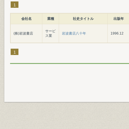
1
会社名
業種
社史タイトル
出版年
サービ
(株)岩波書店
岩波書店八十年
1996.12
ス業
1