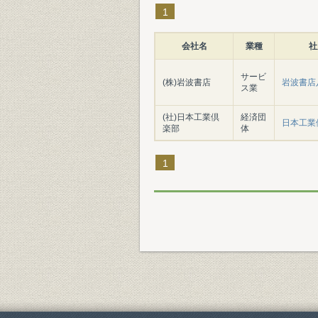
1
会社名
業種
社
サービ
(株)岩波書店
岩波書店
ス業
(社)日本工業倶
経済団
日本工業
楽部
体
1