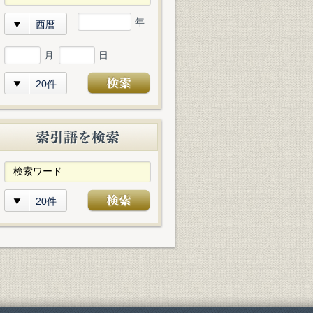
年
西暦
月
日
20件
20件