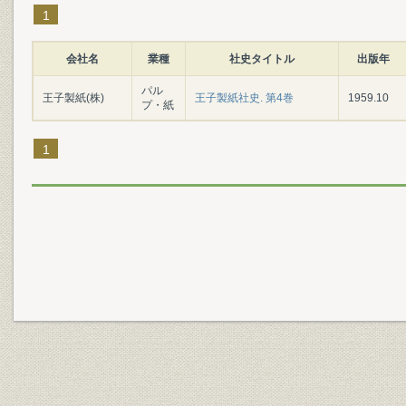
1
会社名
業種
社史タイトル
出版年
パル
王子製紙(株)
王子製紙社史. 第4巻
1959.10
プ・紙
1