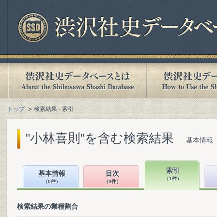
トップ
検索結果 - 索引
"小林喜則"を含む検索結果
基本情報（
索引
基本情報
目次
（1件）
（0件）
（0件）
検索結果の業種割合