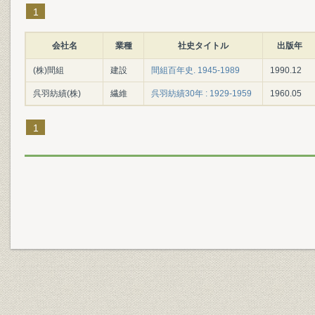
1
会社名
業種
社史タイトル
出版年
(株)間組
建設
間組百年史. 1945-1989
1990.12
呉羽紡績(株)
繊維
呉羽紡績30年 : 1929-1959
1960.05
1