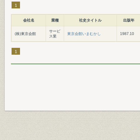
1
会社名
業種
社史タイトル
出版年
サービ
(株)東京会館
東京会館いまむかし
1987.10
ス業
1