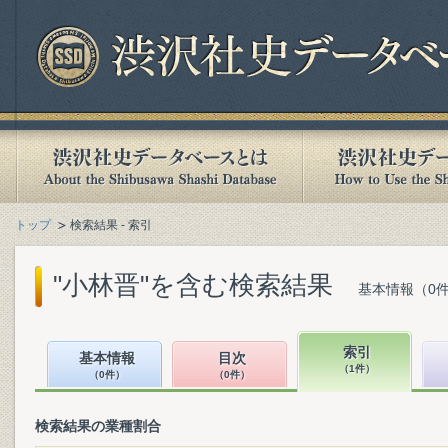
トップ
検索結果 - 索引
"小林晋"を含む検索結果
基本情報（0件
索引
基本情報
目次
（1件）
（0件）
（0件）
検索結果の業種割合