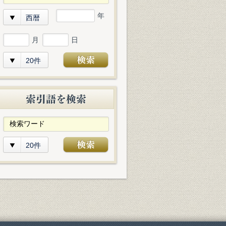
年
西暦
月
日
20件
20件