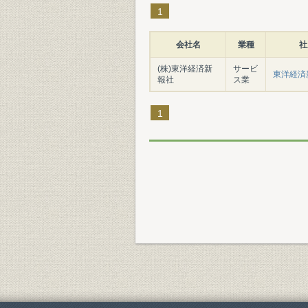
1
会社名
業種
社
(株)東洋経済新
サービ
東洋経済
報社
ス業
1