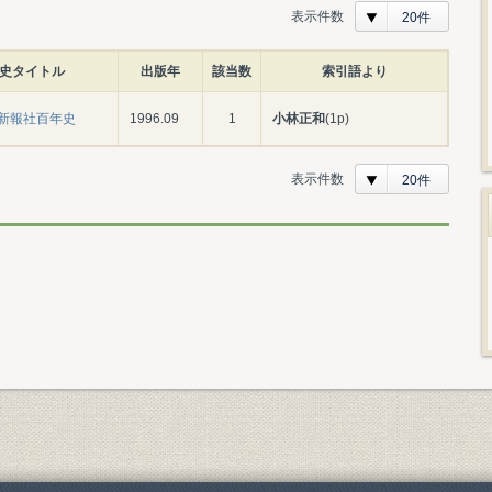
表示件数
20件
史タイトル
出版年
該当数
索引語より
新報社百年史
1996.09
1
小林正和
(1p)
表示件数
20件