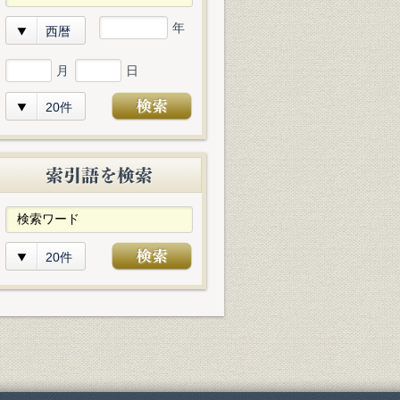
年
西暦
月
日
20件
20件