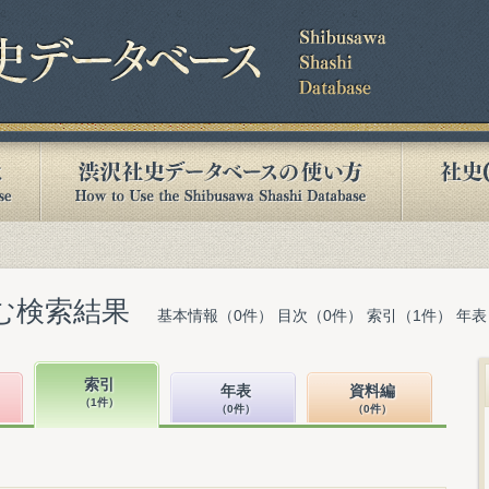
含む検索結果
基本情報（0件） 目次（0件） 索引（1件） 年表
索引
年表
資料編
（1件）
（0件）
（0件）