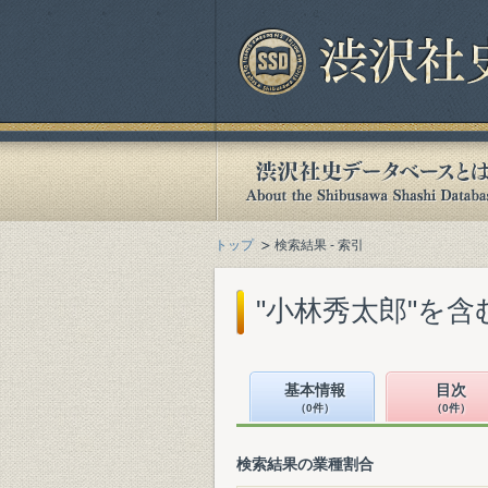
トップ
検索結果 - 索引
"小林秀太郎"を
基本情報
目次
（0件）
（0件）
検索結果の業種割合