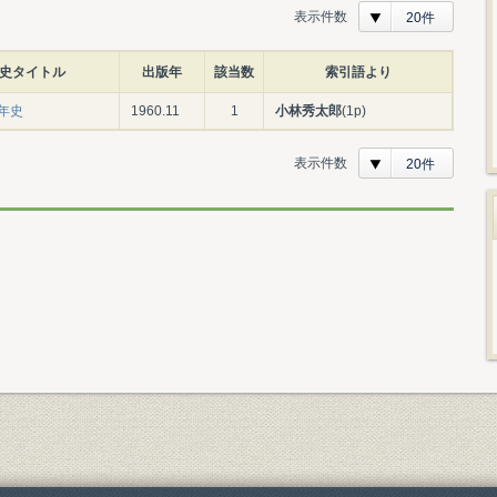
表示件数
20件
史タイトル
出版年
該当数
索引語より
年史
1960.11
1
小林秀太郎
(1p)
表示件数
20件