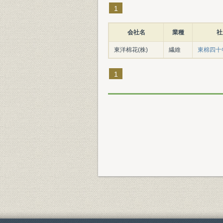
1
会社名
業種
社
東洋棉花(株)
繊維
東棉四十
1