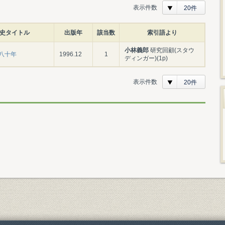
表示件数
20件
史タイトル
出版年
該当数
索引語より
小林義郎
研究回顧(スタウ
八十年
1996.12
1
ディンガー)(1p)
表示件数
20件