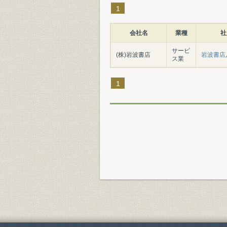
1
会社名
業種
社
サービ
(株)岩波書店
岩波書店
ス業
1