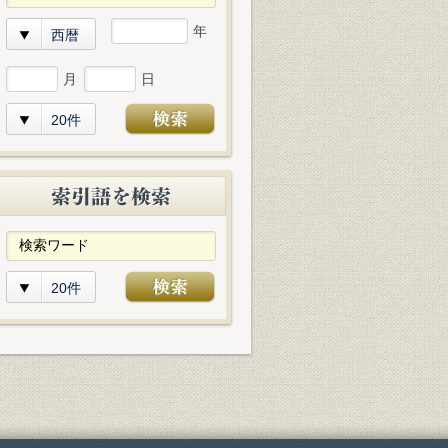
年
西暦
月
日
20件
20件