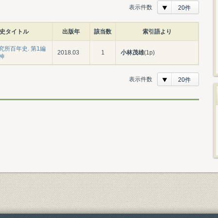
表示件数
20件
史タイトル
出版年
該当数
索引語より
究所百年史. 第1編
2018.03
1
小林茂雄
(1p)
神
表示件数
20件