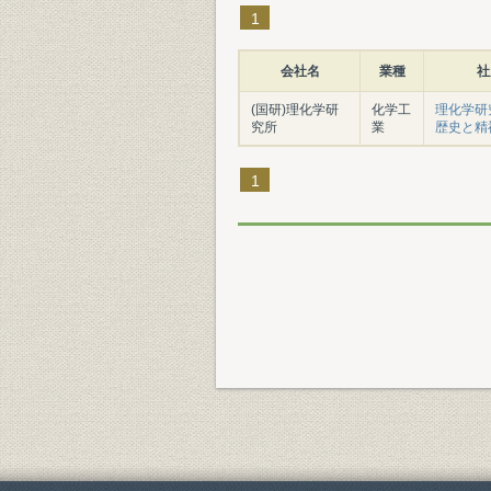
1
会社名
業種
社
(国研)理化学研
化学工
理化学研
究所
業
歴史と精
1