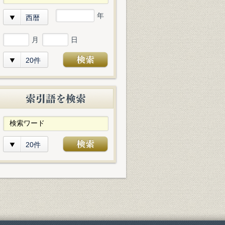
年
西暦
月
日
20件
20件