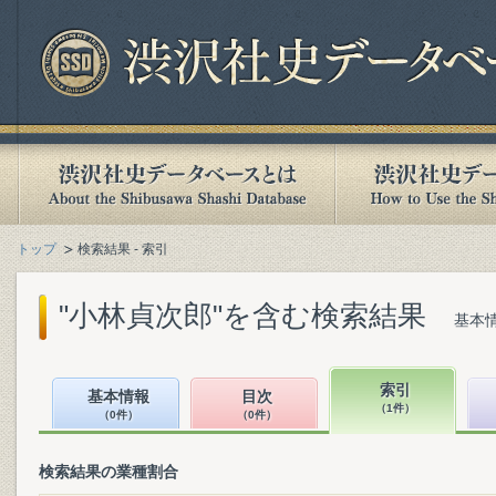
トップ
検索結果 - 索引
"小林貞次郎"を含む検索結果
基本情
索引
基本情報
目次
（1件）
（0件）
（0件）
検索結果の業種割合