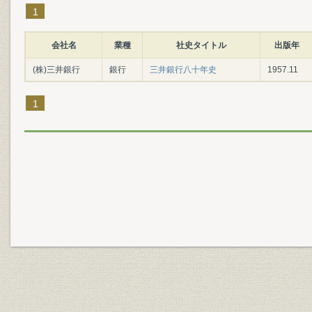
1
会社名
業種
社史タイトル
出版年
(株)三井銀行
銀行
三井銀行八十年史
1957.11
1