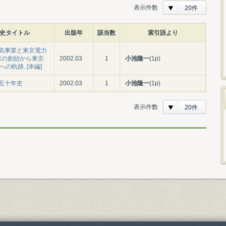
表示件数
20件
史タイトル
出版年
該当数
索引語より
気事業と東京電力
事業の創始から東京
2002.03
1
小池隆一
(1p)
への軌跡. [本編]
五十年史
2002.03
1
小池隆一
(1p)
表示件数
20件