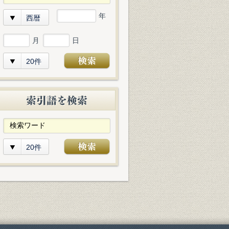
年
西暦
月
日
20件
20件