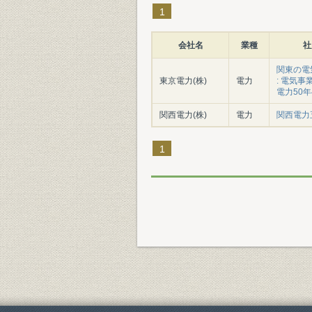
1
会社名
業種
社
関東の電
東京電力(株)
電力
: 電気
電力50年
関西電力(株)
電力
関西電力
1