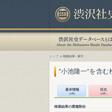
トップ
検索結果 - 索引
"小池隆一"を含む
基本情報
目次
（0件）
（0件）
検索結果の業種割合