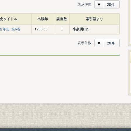
表示件数
20件
史タイトル
出版年
該当数
索引語より
年史. 第6巻
1986.03
1
小泉明
(1p)
表示件数
20件