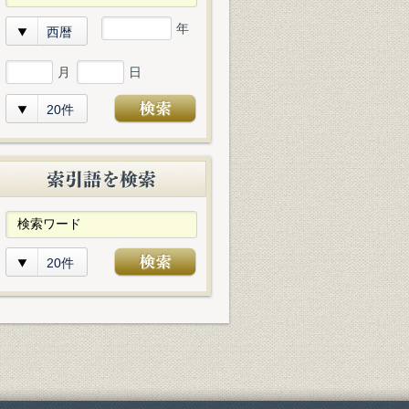
年
西暦
月
日
20件
20件