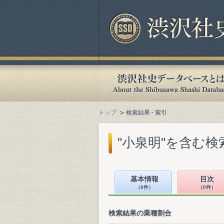
トップ
検索結果 - 索引
"小泉明"を含む検
基本情報
目次
（0件）
（0件）
検索結果の業種割合