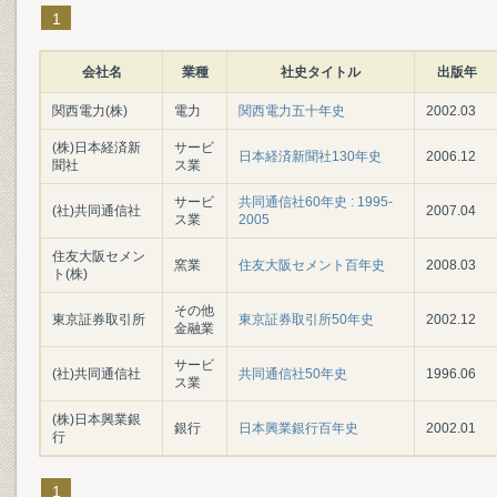
1
会社名
業種
社史タイトル
出版年
関西電力(株)
電力
関西電力五十年史
2002.03
(株)日本経済新
サービ
日本経済新聞社130年史
2006.12
聞社
ス業
サービ
共同通信社60年史 : 1995-
(社)共同通信社
2007.04
ス業
2005
住友大阪セメン
窯業
住友大阪セメント百年史
2008.03
ト(株)
その他
東京証券取引所
東京証券取引所50年史
2002.12
金融業
サービ
(社)共同通信社
共同通信社50年史
1996.06
ス業
(株)日本興業銀
銀行
日本興業銀行百年史
2002.01
行
1