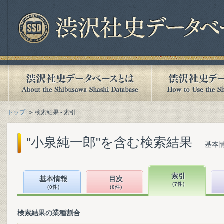
トップ
検索結果 - 索引
"小泉純一郎"を含む検索結果
基本情
索引
基本情報
目次
（7件）
（0件）
（0件）
検索結果の業種割合