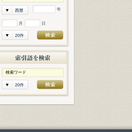
年
西暦
月
日
20件
20件