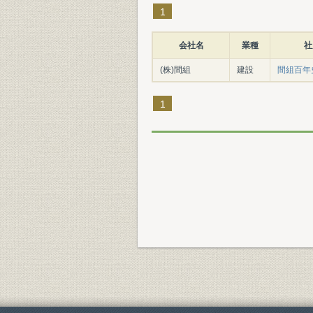
1
会社名
業種
社
(株)間組
建設
間組百年史.
1