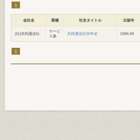
1
会社名
業種
社史タイトル
出版年
サービ
(社)共同通信社
共同通信社50年史
1996.06
ス業
1