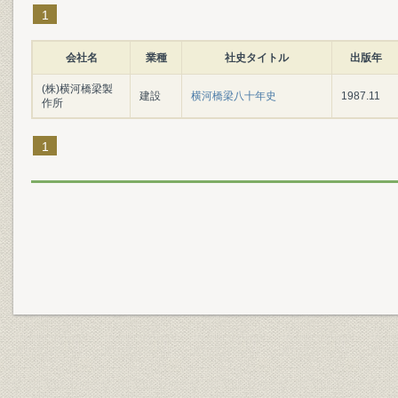
1
会社名
業種
社史タイトル
出版年
(株)横河橋梁製
建設
横河橋梁八十年史
1987.11
作所
1