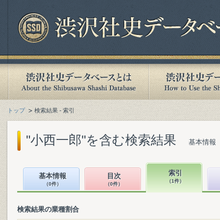
トップ
検索結果 - 索引
"小西一郎"を含む検索結果
基本情報（
索引
基本情報
目次
（1件）
（0件）
（0件）
検索結果の業種割合