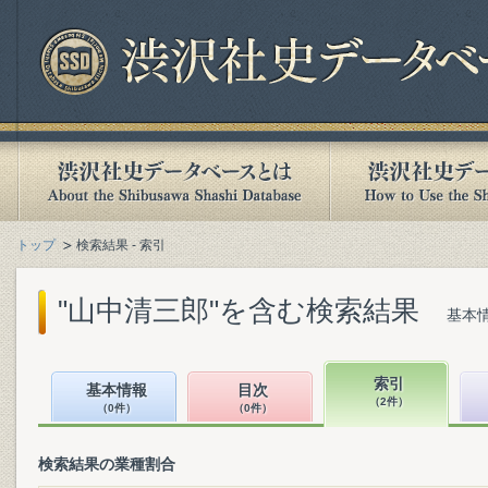
トップ
検索結果 - 索引
"山中清三郎"を含む検索結果
基本情
索引
基本情報
目次
（2件）
（0件）
（0件）
検索結果の業種割合