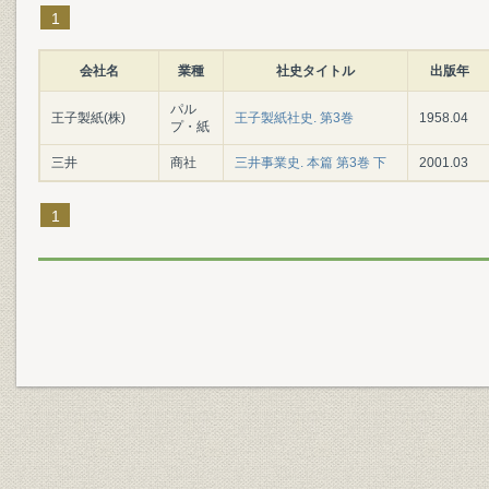
1
会社名
業種
社史タイトル
出版年
パル
王子製紙(株)
王子製紙社史. 第3巻
1958.04
プ・紙
三井
商社
三井事業史. 本篇 第3巻 下
2001.03
1