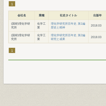
1
会社名
業種
社史タイトル
出版年
(国研)理化学研
化学工
理化学研究所百年史. 第1編
2018.03
究所
業
歴史と精神
(国研)理化学研
化学工
理化学研究所百年史. 第2編
2018.03
究所
業
研究と成果
1