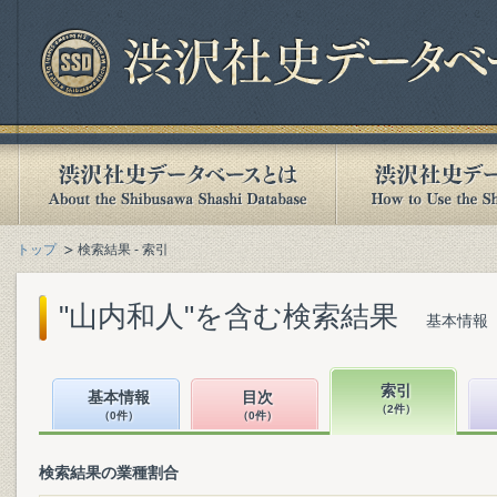
トップ
検索結果 - 索引
"山内和人"を含む検索結果
基本情報（
索引
基本情報
目次
（2件）
（0件）
（0件）
検索結果の業種割合