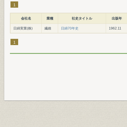
1
会社名
業種
社史タイトル
出版年
日綿実業(株)
繊維
日綿70年史
1962.11
1