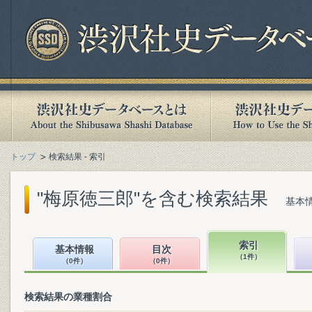
トップ
検索結果 - 索引
"梅原徳三郎"を含む検索結果
基本情
索引
基本情報
目次
（1件）
（0件）
（0件）
検索結果の業種割合