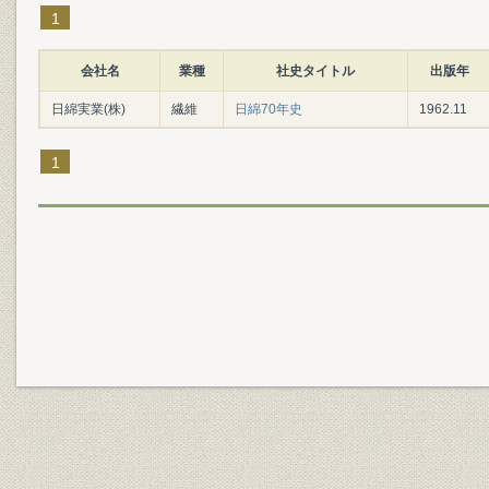
1
会社名
業種
社史タイトル
出版年
日綿実業(株)
繊維
日綿70年史
1962.11
1