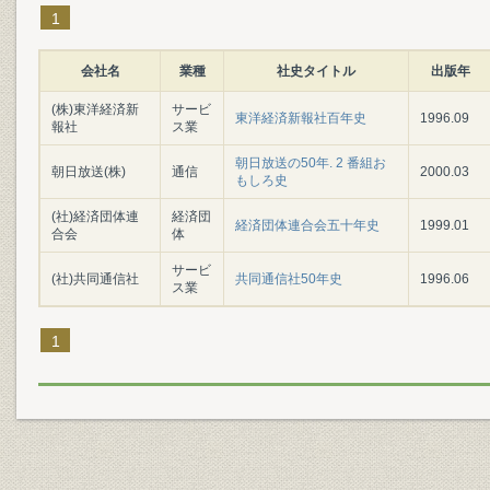
1
会社名
業種
社史タイトル
出版年
(株)東洋経済新
サービ
東洋経済新報社百年史
1996.09
報社
ス業
朝日放送の50年. 2 番組お
朝日放送(株)
通信
2000.03
もしろ史
(社)経済団体連
経済団
経済団体連合会五十年史
1999.01
合会
体
サービ
(社)共同通信社
共同通信社50年史
1996.06
ス業
1