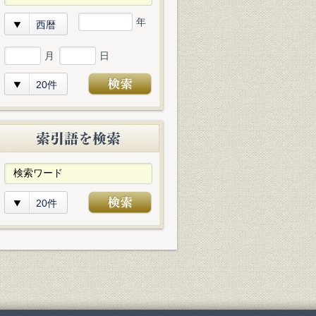
年
西暦
月
日
20件
20件