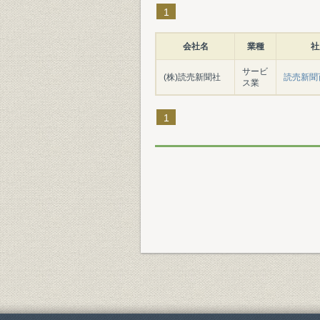
1
会社名
業種
社
サービ
(株)読売新聞社
読売新聞
ス業
1