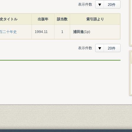
表示件数
20件
史タイトル
出版年
該当数
索引語より
百二十年史
1994.11
1
浦田進
(1p)
表示件数
20件