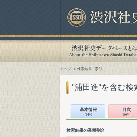
トップ
検索結果 - 索引
"浦田進"を含む検
基本情報
目次
（0件）
（0件）
検索結果の業種割合