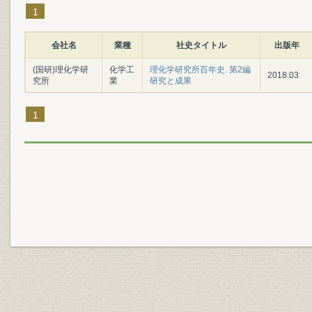
1
会社名
業種
社史タイトル
出版年
(国研)理化学研
化学工
理化学研究所百年史. 第2編
2018.03
究所
業
研究と成果
1