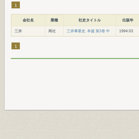
1
会社名
業種
社史タイトル
出版年
三井
商社
三井事業史. 本篇 第3巻 中
1994.03
1