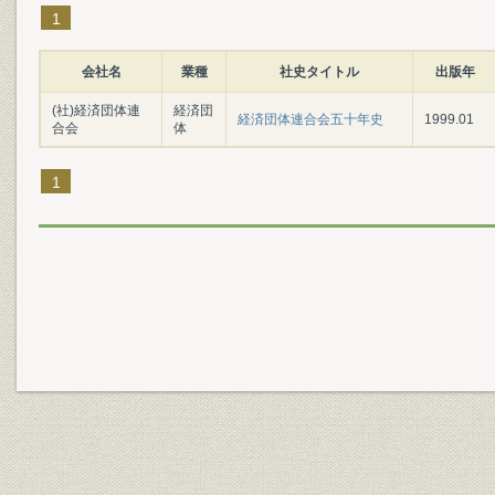
1
会社名
業種
社史タイトル
出版年
(社)経済団体連
経済団
経済団体連合会五十年史
1999.01
合会
体
1