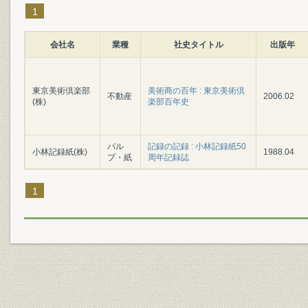
1
会社名
業種
社史タイトル
出版年
東京美術倶楽部
美術商の百年 : 東京美術倶
不動産
2006.02
(株)
楽部百年史
パル
記録の記録 : 小林記録紙50
小林記録紙(株)
1988.04
プ・紙
周年記録誌
1