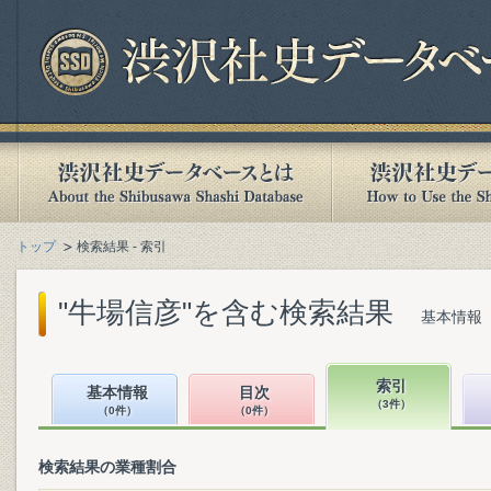
トップ
検索結果 - 索引
"牛場信彦"を含む検索結果
基本情報（
索引
基本情報
目次
（3件）
（0件）
（0件）
検索結果の業種割合