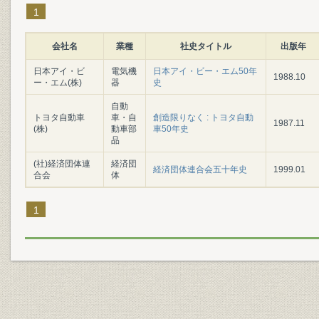
1
会社名
業種
社史タイトル
出版年
日本アイ・ビ
電気機
日本アイ・ビー・エム50年
1988.10
ー・エム(株)
器
史
自動
トヨタ自動車
車・自
創造限りなく : トヨタ自動
1987.11
(株)
動車部
車50年史
品
(社)経済団体連
経済団
経済団体連合会五十年史
1999.01
合会
体
1