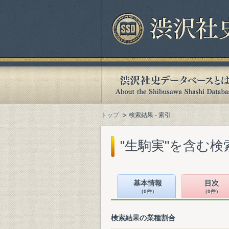
トップ
検索結果 - 索引
"生駒実"を含む検
基本情報
目次
（0件）
（0件）
検索結果の業種割合