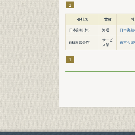
1
会社名
業種
社
日本郵船(株)
海運
日本郵船
サービ
(株)東京会館
東京会館
ス業
1