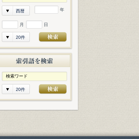
年
西暦
月
日
20件
20件