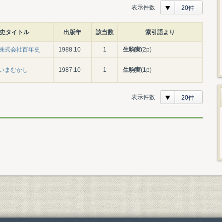
表示件数
20件
史タイトル
出版年
該当数
索引語より
株式会社百年史
1988.10
1
生駒実
(2p)
いまむかし
1987.10
1
生駒実
(1p)
表示件数
20件