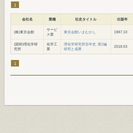
1
会社名
業種
社史タイトル
出版年
サービ
(株)東京会館
東京会館いまむかし
1987.10
ス業
(国研)理化学研
化学工
理化学研究所百年史. 第2編
2018.03
究所
業
研究と成果
1