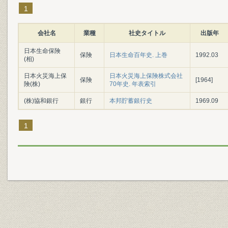
1
会社名
業種
社史タイトル
出版年
日本生命保険
保険
日本生命百年史. 上巻
1992.03
(相)
日本火災海上保
日本火災海上保険株式会社
保険
[1964]
険(株)
70年史. 年表索引
(株)協和銀行
銀行
本邦貯蓄銀行史
1969.09
1