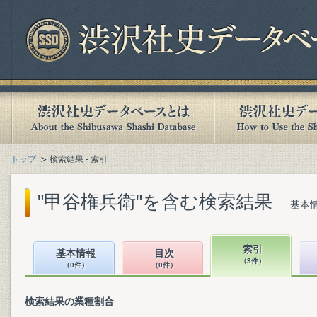
トップ
検索結果 - 索引
"甲谷権兵衛"を含む検索結果
基本情
索引
基本情報
目次
（3件）
（0件）
（0件）
検索結果の業種割合