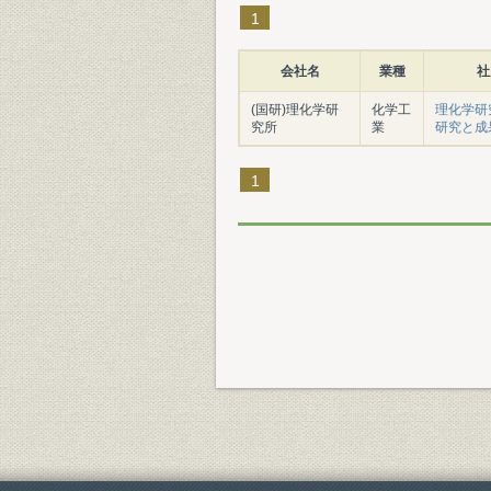
1
会社名
業種
社
(国研)理化学研
化学工
理化学研
究所
業
研究と成
1