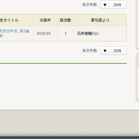
表示件数
20件
史タイトル
出版年
該当数
索引語より
究所百年史. 第2編
2018.03
1
石井俊輔
(5p)
果
表示件数
20件