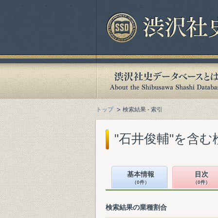
トップ
検索結果 - 索引
"石井俊輔"を含む
基本情報
目次
（0件）
（0件）
検索結果の業種割合