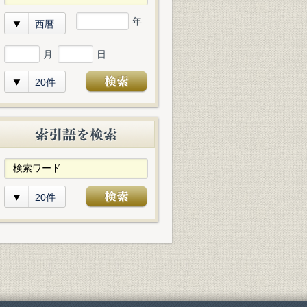
年
西暦
月
日
20件
20件