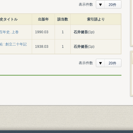
表示件数
20件
史タイトル
出版年
該当数
索引語より
百年史. 上巻
1990.03
1
石井健吾
(1p)
 : 創立二十年記
1938.03
1
石井健吾
(1p)
表示件数
20件