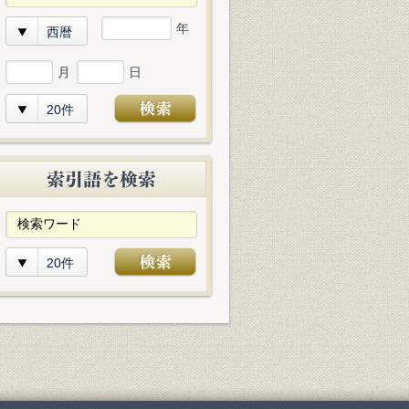
年
西暦
月
日
20件
20件