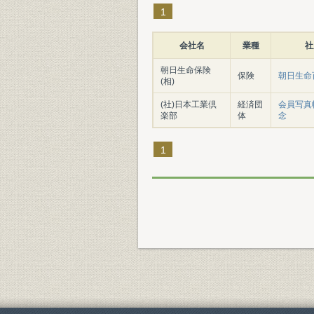
1
会社名
業種
社
朝日生命保険
保険
朝日生命
(相)
(社)日本工業倶
経済団
会員写真帖
楽部
体
念
1