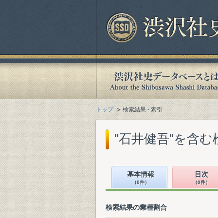
トップ
検索結果 - 索引
"石井健吾"を含む
基本情報
目次
（0件）
（0件）
検索結果の業種割合