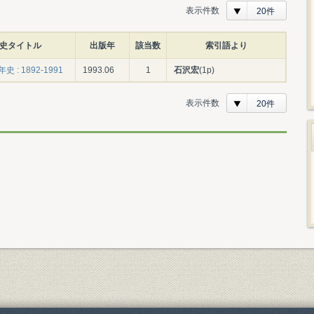
表示件数
20件
史タイトル
出版年
該当数
索引語より
 : 1892-1991
1993.06
1
石沢宏
(1p)
表示件数
20件