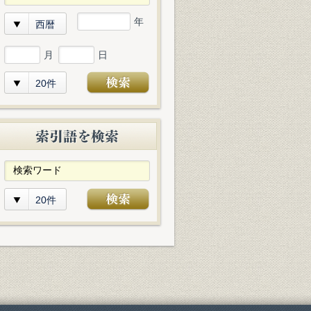
年
西暦
月
日
20件
20件