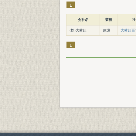
1
会社名
業種
社
(株)大林組
建設
大林組百年史
1