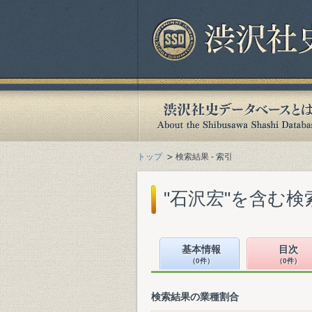
トップ
検索結果 - 索引
"石沢宏"を含む検
基本情報
目次
（0件）
（0件）
検索結果の業種割合