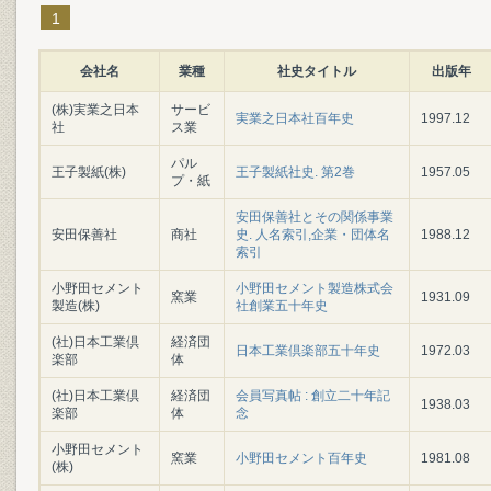
1
会社名
業種
社史タイトル
出版年
(株)実業之日本
サービ
実業之日本社百年史
1997.12
社
ス業
パル
王子製紙(株)
王子製紙社史. 第2巻
1957.05
プ・紙
安田保善社とその関係事業
安田保善社
商社
史. 人名索引,企業・団体名
1988.12
索引
小野田セメント
小野田セメント製造株式会
窯業
1931.09
製造(株)
社創業五十年史
(社)日本工業倶
経済団
日本工業倶楽部五十年史
1972.03
楽部
体
(社)日本工業倶
経済団
会員写真帖 : 創立二十年記
1938.03
楽部
体
念
小野田セメント
窯業
小野田セメント百年史
1981.08
(株)