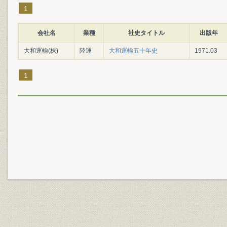
1
会社名
業種
社史タイトル
出版年
大和運輸(株)
陸運
大和運輸五十年史
1971.03
1