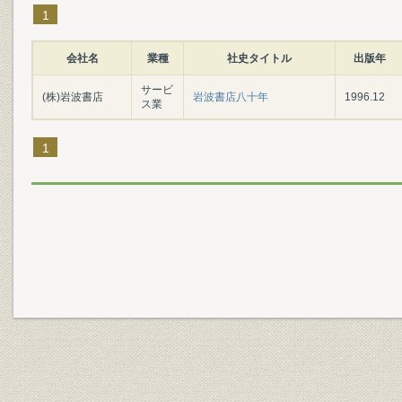
1
会社名
業種
社史タイトル
出版年
サービ
(株)岩波書店
岩波書店八十年
1996.12
ス業
1