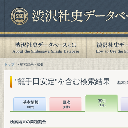
トップ
検索結果 - 索引
"籠手田安定"を含む検索結果
基本情
索引
基本情報
目次
（1件）
（0件）
（0件）
検索結果の業種割合