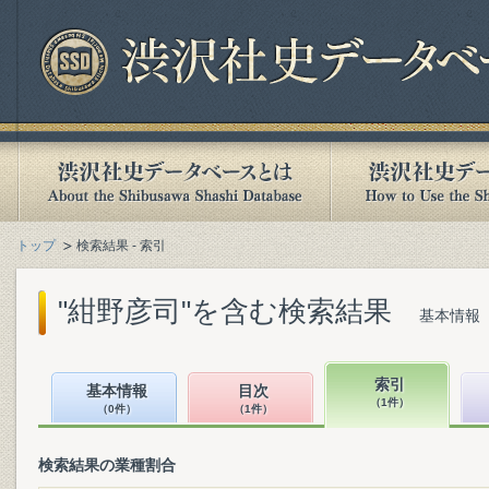
トップ
検索結果 - 索引
"紺野彦司"を含む検索結果
基本情報（
索引
基本情報
目次
（1件）
（0件）
（1件）
検索結果の業種割合