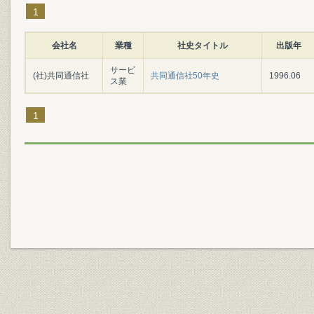
1
会社名
業種
社史タイトル
出版年
サービ
(社)共同通信社
共同通信社50年史
1996.06
ス業
1