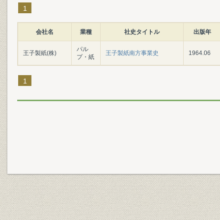
1
会社名
業種
社史タイトル
出版年
パル
王子製紙(株)
王子製紙南方事業史
1964.06
プ・紙
1