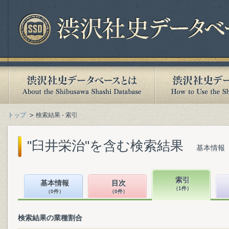
トップ
検索結果 - 索引
"臼井栄治"を含む検索結果
基本情報（
索引
基本情報
目次
（1件）
（0件）
（0件）
検索結果の業種割合