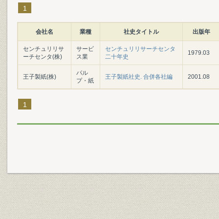
1
会社名
業種
社史タイトル
出版年
センチュリリサ
サービ
センチュリリサーチセンタ
1979.03
ーチセンタ(株)
ス業
二十年史
パル
王子製紙(株)
王子製紙社史. 合併各社編
2001.08
プ・紙
1