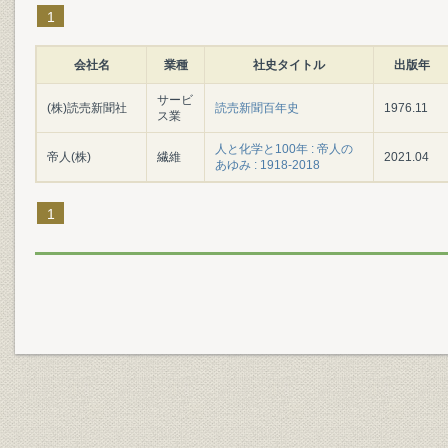
1
会社名
業種
社史タイトル
出版年
サービ
(株)読売新聞社
読売新聞百年史
1976.11
ス業
人と化学と100年 : 帝人の
帝人(株)
繊維
2021.04
あゆみ : 1918-2018
1