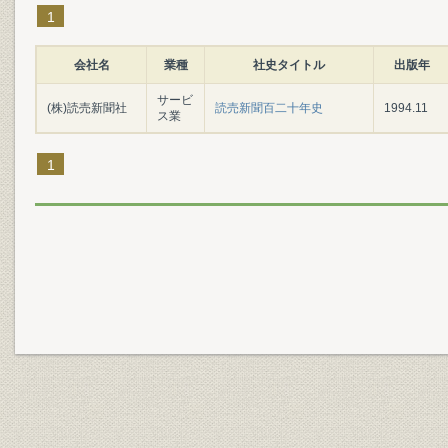
1
会社名
業種
社史タイトル
出版年
サービ
(株)読売新聞社
読売新聞百二十年史
1994.11
ス業
1