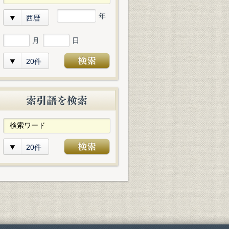
年
西暦
月
日
20件
20件