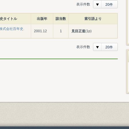
表示件数
20件
史タイトル
出版年
該当数
索引語より
株式会社百年史.
2001.12
1
見目正道
(1p)
表示件数
20件