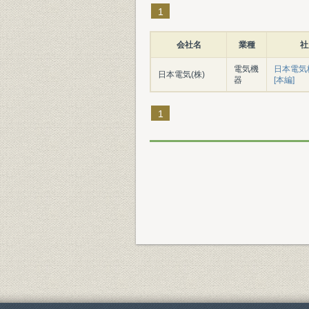
1
会社名
業種
社
電気機
日本電気
日本電気(株)
器
[本編]
1