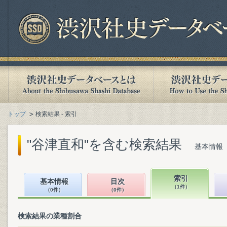
トップ
検索結果 - 索引
"谷津直和"を含む検索結果
基本情報（
索引
基本情報
目次
（1件）
（0件）
（0件）
検索結果の業種割合