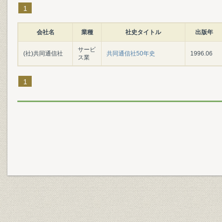
1
会社名
業種
社史タイトル
出版年
サービ
(社)共同通信社
共同通信社50年史
1996.06
ス業
1