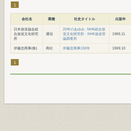
1
会社名
業種
社史タイトル
出版年
日本放送協会総
20年のあゆみ : NHK総合放
合放送文化研究
通信
送文化研究所・NHK放送世
1966.11
所
論調査所
伊藤忠商事(株)
商社
伊藤忠商事100年
1969.10
1